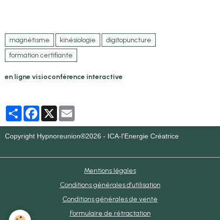
magnétisme
kinésiologie
digitopuncture
formation certifiante
en ligne visioconférence interactive
Partager
Facebook
X
Email
Copyright Hypnoreunion®2026 - ICA-l'Energie Créatrice
Mentions légales
Conditions générales d'utilisation
Conditions générales de vente
Formulaire de rétractation