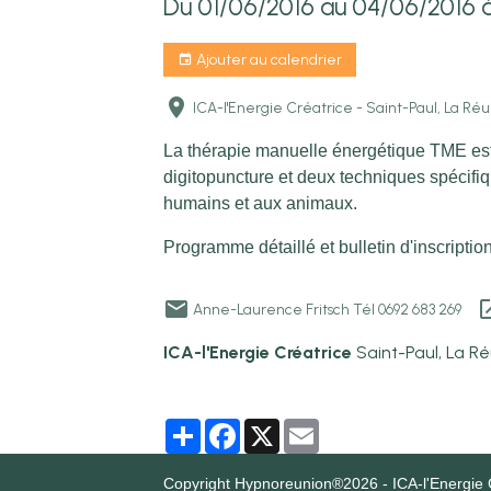
Du 01/06/2016
au 04/06/2016
Ajouter au calendrier
ICA-l'Energie Créatrice - Saint-Paul, La Ré
La thérapie manuelle énergétique TME est
digitopuncture et deux techniques spécifiqu
humains et aux animaux.
Programme détaillé et bulletin d'inscripti
Anne-Laurence Fritsch Tél 0692 683 269
ICA-l'Energie Créatrice
Saint-Paul, La R
Partager
Facebook
X
Email
Copyright Hypnoreunion®2026 - ICA-l'Energie 