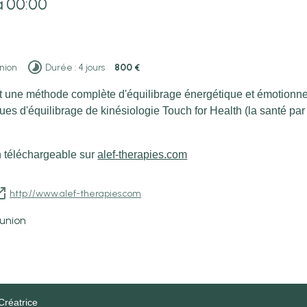
à 00:00
union
Durée : 4 jours
800 €
 une méthode complète d'équilibrage énergétique et émotionnel
es d'équilibrage de kinésiologie Touch for Health (la santé par 
on téléchargeable sur
alef-therapies.com
http://www.alef-therapies.com
éunion
Créatrice