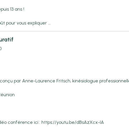
puis 13 ans !
ût pour vous expliquer ...
uratif
0
u par Anne-Laurence Fritsch, kinésiologue professionnelle 
 Réunion
déo conférence ici : https://youtu.be/dBsAzXcx-lA