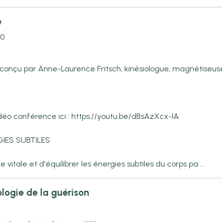
e
00
u par Anne-Laurence Fritsch, kinésiologue, magnétiseuse,
déo conférence ici : https://youtu.be/dBsAzXcx-lA
GIES SUBTILES
itale et d'équilibrer les énergies subtiles du corps pa ...
logie de la guérison