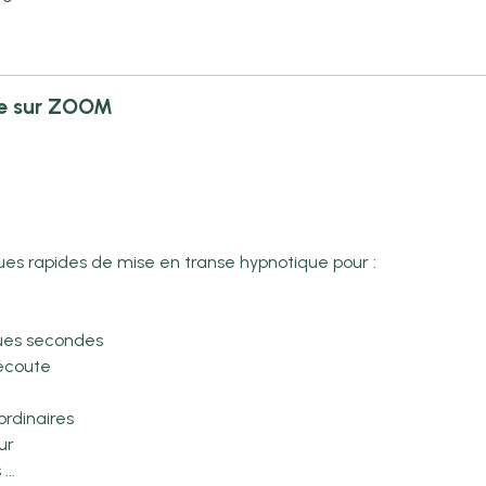
se sur ZOOM
ues rapides de mise en transe hypnotique pour :
ues secondes
 écoute
ordinaires
ur
...