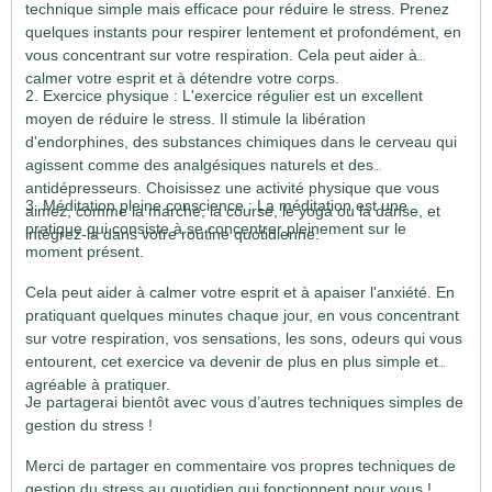
technique simple mais efficace pour réduire le stress. Prenez
quelques instants pour respirer lentement et profondément, en
vous concentrant sur votre respiration. Cela peut aider à
calmer votre esprit et à détendre votre corps.
2. Exercice physique : L'exercice régulier est un excellent
moyen de réduire le stress. Il stimule la libération
d'endorphines, des substances chimiques dans le cerveau qui
agissent comme des analgésiques naturels et des
antidépresseurs. Choisissez une activité physique que vous
3. Méditation pleine conscience : La méditation est une
aimez, comme la marche, la course, le yoga ou la danse, et
pratique qui consiste à se concentrer pleinement sur le
intégrez-la dans votre routine quotidienne.
moment présent.
Cela peut aider à calmer votre esprit et à apaiser l'anxiété. En
pratiquant quelques minutes chaque jour, en vous concentrant
sur votre respiration, vos sensations, les sons, odeurs qui vous
entourent, cet exercice va devenir de plus en plus simple et
agréable à pratiquer.
Je partagerai bientôt avec vous d’autres techniques simples de
gestion du stress !
Merci de partager en commentaire vos propres techniques de
gestion du stress au quotidien qui fonctionnent pour vous !