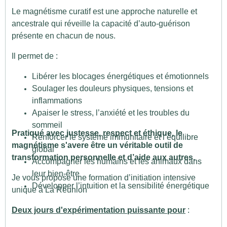
Le magnétisme curatif est une approche naturelle et
ancestrale qui réveille la capacité d’auto-guérison
présente en chacun de nous.
Il permet de :
Libérer les blocages énergétiques et émotionnels
Soulager les douleurs physiques, tensions et
inflammations
Apaiser le stress, l’anxiété et les troubles du
sommeil
Pratiqué avec justesse, respect et éthique, le
Renforcer le système immunitaire et l’équilibre
magnétisme s'avere être un véritable outil de
global
transformation personnelle et d’aide aux autres.
Accompagner les humains et les animaux dans
leur bien-être
Je vous propose une formation d’initiation intensive
Développer l’intuition et la sensibilité énergétique
unique à La Réunion
Deux jours d'expérimentation puissante pour
: