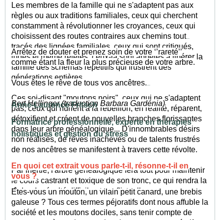
Les membres de la famille qui ne s'adaptent pas aux
règles ou aux traditions familiales, ceux qui cherchent
constamment à révolutionner les croyances, ceux qui
choisissent des routes contraires aux chemins tout
tracés des lignées familiales, ceux qui sont critiqués,
Arrêtez de douter et prenez soin de votre ‘’rareté’’
jugés et même rejetés, ceux-là sont appelés à libérer la
comme étant la fleur la plus précieuse de votre arbre.
famille des schémas répétitifs qui frustrent des
générations entières.
Vous êtes le rêve de tous vos ancêtres.
Ces soi-disant "moutons noirs", ceux qui ne s'adaptent
Bert Hellinger (traduction Barbara Gardénia)
Anne-Laurence Fritsch
pas, ceux qui hurlent à la rébellion, en réalité, réparent,
détoxifient et créent de nouvelles branches florissantes
Formatrice professionnelle, experte en thérapies
dans leur arbre généalogique... D'innombrables désirs
holistiques et gestion du stress
non réalisés, de rêves inachevés ou de talents frustrés
de nos ancêtres se manifestent à travers cette révolte.
En quoi cet extrait vous parle-t-il, résonne-t-il en
Par inertie, l'arbre généalogique fera tout pour maintenir
vous ?
le cours castrant et toxique de son tronc, ce qui rendra la
tâche du révolté difficile et conflictuelle...
Etes-vous un mouton, un vilain petit canard, une brebis
galeuse ? Tous ces termes péjoratifs dont nous affuble la
société et les moutons dociles, sans tenir compte de