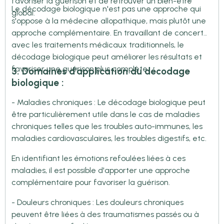
favoriser la guérison et de retrouver un bien-être
Le décodage biologique n'est pas une approche qui
global.
s'oppose à la médecine allopathique, mais plutôt une
approche complémentaire. En travaillant de concert
avec les traitements médicaux traditionnels, le
décodage biologique peut améliorer les résultats et
favoriser une guérison plus complète.
3. Domaines d'application du décodage
biologique :
- Maladies chroniques : Le décodage biologique peut
être particulièrement utile dans le cas de maladies
chroniques telles que les troubles auto-immunes, les
maladies cardiovasculaires, les troubles digestifs, etc.
En identifiant les émotions refoulées liées à ces
maladies, il est possible d'apporter une approche
complémentaire pour favoriser la guérison.
- Douleurs chroniques : Les douleurs chroniques
peuvent être liées à des traumatismes passés ou à