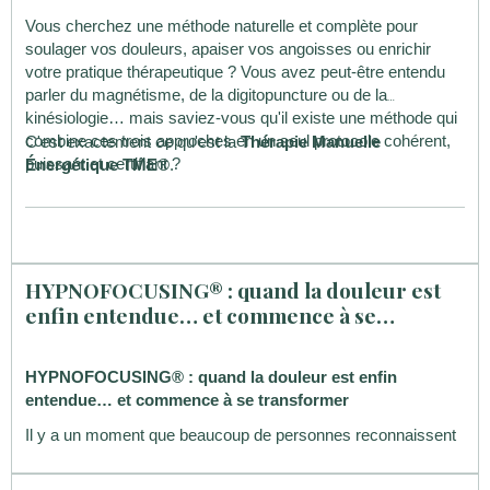
Vous cherchez une méthode naturelle et complète pour
soulager vos douleurs, apaiser vos angoisses ou enrichir
votre pratique thérapeutique ? Vous avez peut-être entendu
parler du magnétisme, de la digitopuncture ou de la
kinésiologie… mais saviez-vous qu'il existe une méthode qui
combine ces trois approches en un seul protocole cohérent,
C'est exactement ce qu'est la
Thérapie Manuelle
puissant et certifiant ?
Énergétique TME®
.
HYPNOFOCUSING® : quand la douleur est
enfin entendue… et commence à se
transformer
HYPNOFOCUSING® : quand la douleur est enfin
entendue… et commence à se transformer
Il y a un moment que beaucoup de personnes reconnaissent